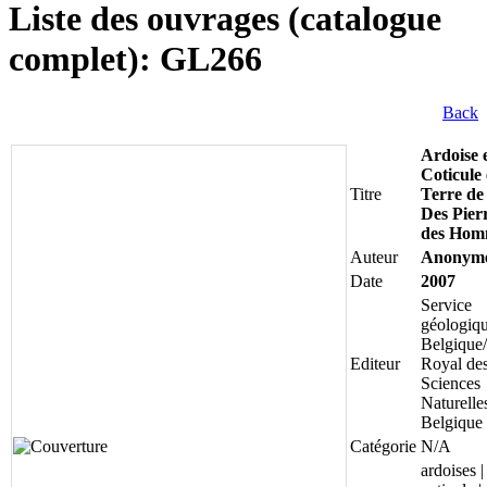
Liste des ouvrages (catalogue
complet): GL266
Back
Ardoise 
Coticule
Titre
Terre de
Des Pierr
des Hom
Auteur
Anonym
Date
2007
Service
géologiq
Belgique/
Editeur
Royal de
Sciences
Naturelle
Belgique
Catégorie
N/A
ardoises |