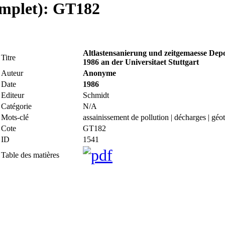
complet): GT182
Altlastensanierung und zeitgemaesse Depo
Titre
1986 an der Universitaet Stuttgart
Auteur
Anonyme
Date
1986
Editeur
Schmidt
Catégorie
N/A
Mots-clé
assainissement de pollution | décharges | gé
Cote
GT182
ID
1541
Table des matières