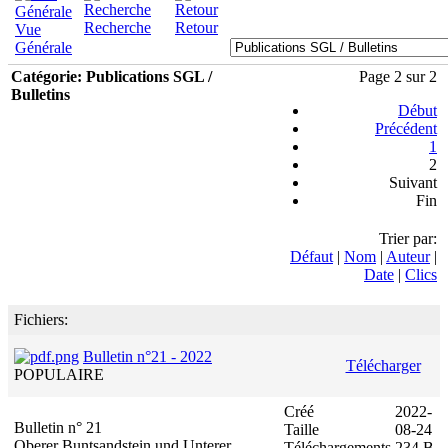
Recherche
Retour
Vue
Générale
Catégorie: Publications SGL /
Page 2 sur 2
Bulletins
Début
Précédent
1
2
Suivant
Fin
Trier par:
Défaut
|
Nom
|
Auteur
|
Date
|
Clics
Fichiers:
Bulletin n°21 - 2022
Télécharger
POPULAIRE
Créé
2022-
Bulletin n° 21
Taille
08-24
Oberer Buntsandstein und Unterer
Téléchargements
234 B