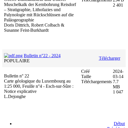
Muschelkalk der Kernbohrung Reisdorf
2 401
– Stratigraphie, Lithofazies und
Palynologie mit Rückschlüssen auf die
Paläogeographie
Doris Dittrich, Robert Colbach &
Susanne Feist-Burkhardt
Bulletin n°22 - 2024
Télécharger
POPULAIRE
Créé
2024-
Bulletin n° 22
Taille
03-14
Carte géologique du Luxembourg au
Téléchargements
7.7
1:25 000, Feuille n°4 - Esch-sur-Sûre :
MB
Notice explicative
1 047
L.Dejonghe
Début