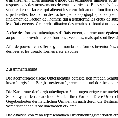
d'affaissement. Elles tiennent d'abord des techniques minières et d
responsables des mouvements de terrain verticaux. Elles se développ
s'opèrent en surface et qui altèrent les creux initiaux en fonction de
superficielles, fissuration des roches, pente topographique, etc.) et
finalement de l'action de l'homme qui a transformé les creux de subsid
les affaissements. Cette réhabilitation des terrains a abouti à un no
A côté des formes authentiques d'affaissement, on rencontre égalem
au point de pouvoir être confondues avec elles, mais qui sont liées à 
Afin de pouvoir classifier le grand nombre de formes inventoriées,
dérivées et les pseudo-formes a été élaborée.
Zusammenfassung
Die geomorphologische Untersuchung befasste sich mit den Senkung
luxemburgischen Bergbaurevier aufgetreten sind und dort besonder
Die Kartierung der bergbaubedingten Senkungen zeigte eine unglei
Senkungsmulden als auch der Vielfalt ihrer Formen. Diese Untersc
Gegebenheiten der natürlichen Umwelt als auch durch die Besti
vorherrschenden Abbaumethoden erklären.
Die Analyse von zehn repräsentativen Untersuchungsstandorten er