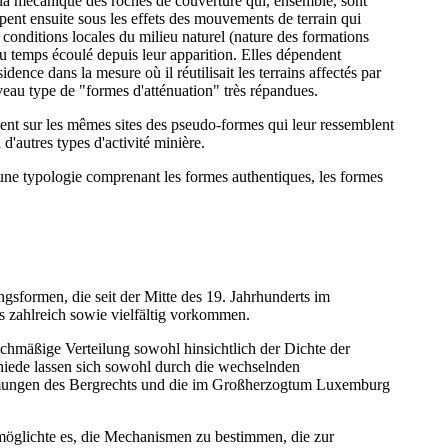
e la mécanique des roches de couverture qui, ensemble, sont
ent ensuite sous les effets des mouvements de terrain qui
s conditions locales du milieu naturel (nature des formations
 du temps écoulé depuis leur apparition. Elles dépendent
ence dans la mesure où il réutilisait les terrains affectés par
uveau type de "formes d'atténuation" très répandues.
ent sur les mêmes sites des pseudo-formes qui leur ressemblent
d'autres types d'activité minière.
 une typologie comprenant les formes authentiques, les formes
sformen, die seit der Mitte des 19. Jahrhunderts im
s zahlreich sowie vielfältig vorkommen.
chmäßige Verteilung sowohl hinsichtlich der Dichte der
hiede lassen sich sowohl durch die wechselnden
mmungen des Bergrechts und die im Großherzogtum Luxemburg
möglichte es, die Mechanismen zu bestimmen, die zur