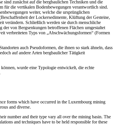
e sind zunächst auf die bergbaulichen Techniken und die
m für die vertikalen Bodenbewegungen verantwortlich sind.
chenbewegungen weiter, welche die ursprünglichen
eschaffenheit der Lockersedimente, Klüftung der Gesteine,
eit verändern. Schließlich werden sie durch menschliche
ng der von Bergsenkungen betroffenen Flächen umgestaltet
, weit verbreiteten Typs von „Abschwächungsformen“ (Formen
tandorten auch Pseudoformen, die ihnen so stark ähneln, dass
jedoch auf andere Arten bergbaulicher Tätigkeit
 können, wurde eine Typologie entwickelt, die echte
.
dence forms which have occurred in the Luxembourg mining
erous and diverse.
eir number and their type vary all over the mining basin. The
lations and techniques have to be held responsible for these