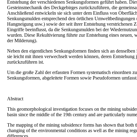
Entstehung der verschiedenen Senkungsformen geführt haben. Dies
Gesteinsmechanik des Deckgebirges zurückzuführen, die gemeinsa
Anschließend entwickeln sie sich unter dem Einfluss von Oberflä
Senkungsmulden entsprechend den örtlichen Umweltbedingungen (B
Hangneigung usw.) sowie der seit ihrer Entstehung verstrichenen Z
Eingriffe beeinflusst, da die Senkungsmulden bei der Wiedernutzu
wurden. Diese Rekultivierung führte zur Entstehung eines neuen
der Milderung).
Neben den eigentlichen Senkungsformen finden sich an denselben S
sie leicht mit ihnen verwechselt werden können, deren Entstehung 
zurückzuführen ist.
Um die große Zahl der erfassten Formen systematisch einordnen zu
Senkungsformen, abgeleitete Formen sowie Pseudoformen umfasst
Abstract
This geomorphological investigation focuses on the mining subsi
basin since the middle of the 19th century and are particularly num
The mapping of the mining subsidence forms has shown that both th
changing of the environmental conditions as well as the mining regu
differences.