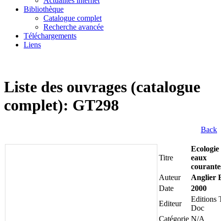
Actualités internet
Bibliothèque
Catalogue complet
Recherche avancée
Téléchargements
Liens
Liste des ouvrages (catalogue
complet): GT298
Back
Ecologie
Titre
eaux
courante
Auteur
Anglier 
Date
2000
Editions
Editeur
Doc
Catégorie
N/A