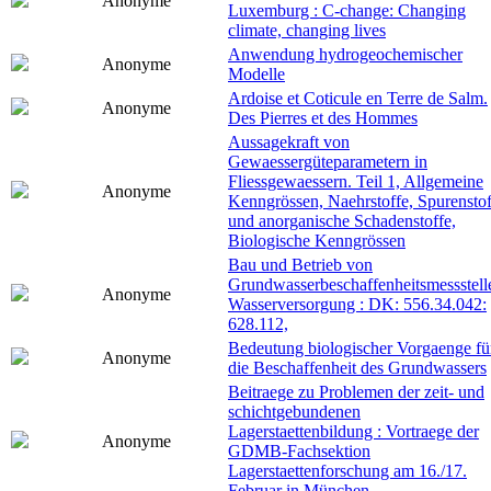
Anonyme
Luxemburg : C-change: Changing
climate, changing lives
Anwendung hydrogeochemischer
Anonyme
Modelle
Ardoise et Coticule en Terre de Salm.
Anonyme
Des Pierres et des Hommes
Aussagekraft von
Gewaessergüteparametern in
Fliessgewaessern. Teil 1, Allgemeine
Anonyme
Kenngrössen, Naehrstoffe, Spurenstof
und anorganische Schadenstoffe,
Biologische Kenngrössen
Bau und Betrieb von
Grundwasserbeschaffenheitsmessstell
Anonyme
Wasserversorgung : DK: 556.34.042:
628.112,
Bedeutung biologischer Vorgaenge fü
Anonyme
die Beschaffenheit des Grundwassers
Beitraege zu Problemen der zeit- und
schichtgebundenen
Lagerstaettenbildung : Vortraege der
Anonyme
GDMB-Fachsektion
Lagerstaettenforschung am 16./17.
Februar in München