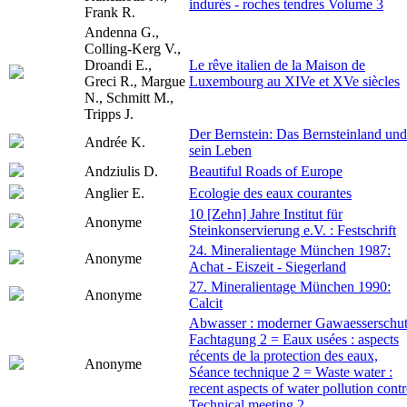
indurés - roches tendres Volume 3
Frank R.
Andenna G.,
Colling-Kerg V.,
Droandi E.,
Le rêve italien de la Maison de
Greci R., Margue
Luxembourg au XIVe et XVe siècles
N., Schmitt M.,
Tripps J.
Der Bernstein: Das Bernsteinland und
Andrée K.
sein Leben
Andziulis D.
Beautiful Roads of Europe
Anglier E.
Ecologie des eaux courantes
10 [Zehn] Jahre Institut für
Anonyme
Steinkonservierung e.V. : Festschrift
24. Mineralientage München 1987:
Anonyme
Achat - Eiszeit - Siegerland
27. Mineralientage München 1990:
Anonyme
Calcit
Abwasser : moderner Gawaesserschut
Fachtagung 2 = Eaux usées : aspects
récents de la protection des eaux,
Anonyme
Séance technique 2 = Waste water :
recent aspects of water pollution contr
Technical meeting 2