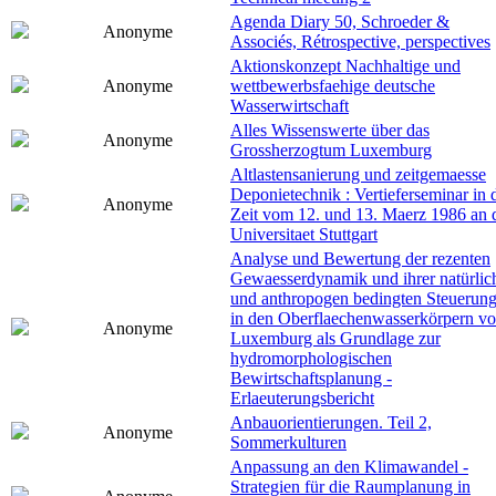
Agenda Diary 50, Schroeder &
Anonyme
Associés, Rétrospective, perspectives
Aktionskonzept Nachhaltige und
Anonyme
wettbewerbsfaehige deutsche
Wasserwirtschaft
Alles Wissenswerte über das
Anonyme
Grossherzogtum Luxemburg
Altlastensanierung und zeitgemaesse
Deponietechnik : Vertieferseminar in 
Anonyme
Zeit vom 12. und 13. Maerz 1986 an 
Universitaet Stuttgart
Analyse und Bewertung der rezenten
Gewaesserdynamik und ihrer natürlic
und anthropogen bedingten Steuerun
in den Oberflaechenwasserkörpern v
Anonyme
Luxemburg als Grundlage zur
hydromorphologischen
Bewirtschaftsplanung -
Erlaeuterungsbericht
Anbauorientierungen. Teil 2,
Anonyme
Sommerkulturen
Anpassung an den Klimawandel -
Strategien für die Raumplanung in