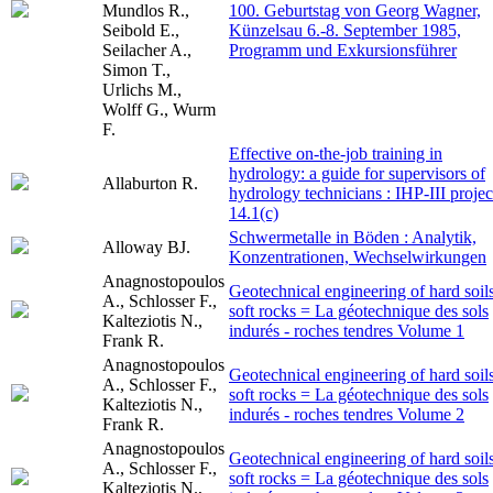
Mundlos R.,
100. Geburtstag von Georg Wagner,
Seibold E.,
Künzelsau 6.-8. September 1985,
Seilacher A.,
Programm und Exkursionsführer
Simon T.,
Urlichs M.,
Wolff G., Wurm
F.
Effective on-the-job training in
hydrology: a guide for supervisors of
Allaburton R.
hydrology technicians : IHP-III projec
14.1(c)
Schwermetalle in Böden : Analytik,
Alloway BJ.
Konzentrationen, Wechselwirkungen
Anagnostopoulos
Geotechnical engineering of hard soils
A., Schlosser F.,
soft rocks = La géotechnique des sols
Kalteziotis N.,
indurés - roches tendres Volume 1
Frank R.
Anagnostopoulos
Geotechnical engineering of hard soils
A., Schlosser F.,
soft rocks = La géotechnique des sols
Kalteziotis N.,
indurés - roches tendres Volume 2
Frank R.
Anagnostopoulos
Geotechnical engineering of hard soils
A., Schlosser F.,
soft rocks = La géotechnique des sols
Kalteziotis N.,