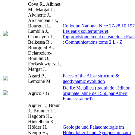
Cova R., Albinet
M., Margat J.,
Alvinerie J.,
Archambault J.,
Bourguet L.,
Colloque National Nice 27-28.10.197
Lamblin J.,
Les eaux souterraines et
Chamayou J.,
l'approvisionnement en eau de la Fra
Belkessa R.,
: Communications tome 2 L - Z
Bourgueil B.,
Delaroziere-
Bouillin O.,
Forkasiewqicz J.,
Margat J.
Agard P.,
Faces of the Alps: structure &
Lemoine M.
geodynamic evolution
De Re Metallica (traduit de l'édition
Agricola G.
originale latine de 1556 par Albert
France-Lanord)
Aigner T., Braun
J., Brunner H.,
Hagdorn H.,
Hinkelbein K.,
Hölder H.,
Geologie und Palaeontologie im
Keupp H.,
Hohenloher Land. Symposium zum