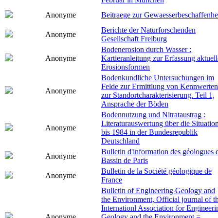
Anonyme
Beitraege zur Gewaesserbeschaffenhe
Berichte der Naturforschenden
Anonyme
Gesellschaft Freiburg
Bodenerosion durch Wasser :
Anonyme
Kartieranleitung zur Erfassung aktuell
Erosionsformen
Bodenkundliche Untersuchungen im
Felde zur Ermittlung von Kennwerten
Anonyme
zur Standortcharakterisierung. Teil 1,
Ansprache der Böden
Bodennutzung und Nitrataustrag :
Literaturauswertung über die Situatio
Anonyme
bis 1984 in der Bundesrepublik
Deutschland
Bulletin d'information des géologues 
Anonyme
Bassin de Paris
Bulletin de la Société géologique de
Anonyme
France
Bulletin of Engineering Geology and
the Environment, Official journal of t
Internationl Association for Engineeri
Anonyme
Geology and the Environment =