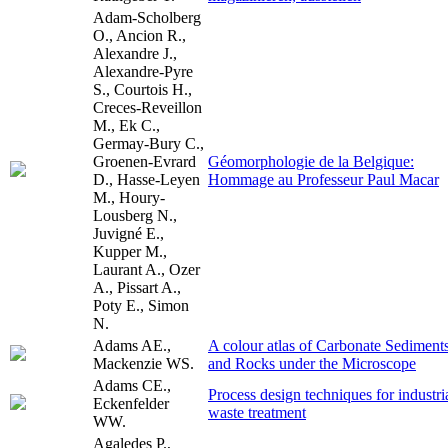
Adam-Scholberg
O., Ancion R.,
Alexandre J.,
Alexandre-Pyre
S., Courtois H.,
Creces-Reveillon
M., Ek C.,
Germay-Bury C.,
Groenen-Evrard
Géomorphologie de la Belgique:
D., Hasse-Leyen
Hommage au Professeur Paul Macar
M., Houry-
Lousberg N.,
Juvigné E.,
Kupper M.,
Laurant A., Ozer
A., Pissart A.,
Poty E., Simon
N.
Adams AE.,
A colour atlas of Carbonate Sediment
Mackenzie WS.
and Rocks under the Microscope
Adams CE.,
Process design techniques for industri
Eckenfelder
waste treatment
WW.
Agaledes P.,