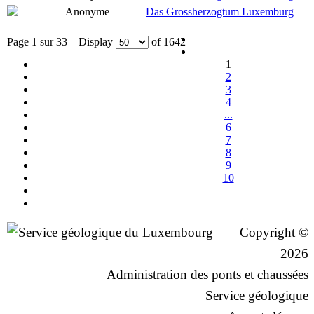
Anonyme
Das Grossherzogtum Luxemburg
Page 1 sur 33 Display
of 1642
1
2
3
4
...
6
7
8
9
10
Copyright ©
2026
Administration des ponts et chaussées
Service géologique