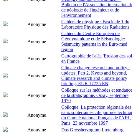
Bulletin de l'Association international
de géologie de l'ingénieur et de
l'environnement
Cahiers de physique : Fascicule 1 du
Anonyme
Laboratoire Physique des Radiations
Cahiers du Centre Européen de
Géodynamique et de Séismologie:
Anonyme
Seismicity patterns in the Euro-med
region
Cartographie de l'aléa 'Erosion des sol
Anonyme
en France
Climate change research and policy :
updates. Part 2, Kyoto and beyond,
Anonyme
Climate research and climate policy
briefing, EUR 17725 EN
Colloque sur les méthodes et tendanc
Anonyme
de la stratigraphie. Orsay, septembre
1970
Colloque, La protection régionale des
eaux souterraines : 4e journée techniq
Anonyme
du Comité national français de l'AIH,
Paris, 23 novembre 1997
Anonyme
Das Grossherzogtum Luxemburg