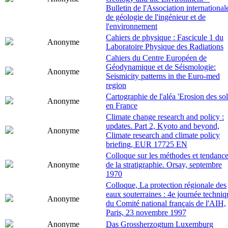
Bulletin de l'Association international
de géologie de l'ingénieur et de
l'environnement
Cahiers de physique : Fascicule 1 du
Anonyme
Laboratoire Physique des Radiations
Cahiers du Centre Européen de
Géodynamique et de Séismologie:
Anonyme
Seismicity patterns in the Euro-med
region
Cartographie de l'aléa 'Erosion des sol
Anonyme
en France
Climate change research and policy :
updates. Part 2, Kyoto and beyond,
Anonyme
Climate research and climate policy
briefing, EUR 17725 EN
Colloque sur les méthodes et tendanc
Anonyme
de la stratigraphie. Orsay, septembre
1970
Colloque, La protection régionale des
eaux souterraines : 4e journée techniq
Anonyme
du Comité national français de l'AIH,
Paris, 23 novembre 1997
Anonyme
Das Grossherzogtum Luxemburg