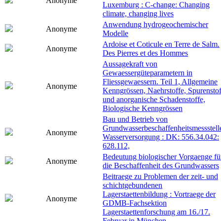
Anonyme
Luxemburg : C-change: Changing
climate, changing lives
Anwendung hydrogeochemischer
Anonyme
Modelle
Ardoise et Coticule en Terre de Salm.
Anonyme
Des Pierres et des Hommes
Aussagekraft von
Gewaessergüteparametern in
Fliessgewaessern. Teil 1, Allgemeine
Anonyme
Kenngrössen, Naehrstoffe, Spurenstof
und anorganische Schadenstoffe,
Biologische Kenngrössen
Bau und Betrieb von
Grundwasserbeschaffenheitsmessstell
Anonyme
Wasserversorgung : DK: 556.34.042:
628.112,
Bedeutung biologischer Vorgaenge fü
Anonyme
die Beschaffenheit des Grundwassers
Beitraege zu Problemen der zeit- und
schichtgebundenen
Lagerstaettenbildung : Vortraege der
Anonyme
GDMB-Fachsektion
Lagerstaettenforschung am 16./17.
Februar in München