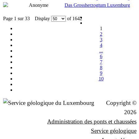
Anonyme
Das Grossherzogtum Luxemburg
Page 1 sur 33 Display
of 1642
1
2
3
4
...
6
7
8
9
10
Copyright ©
2026
Administration des ponts et chaussées
Service géologique