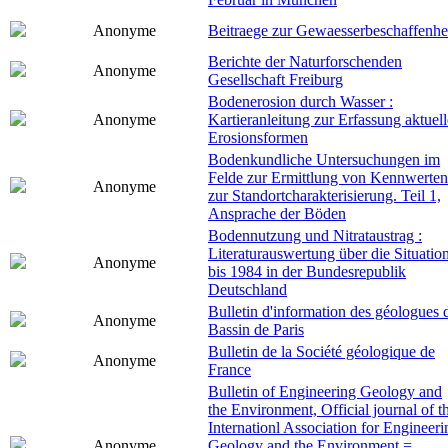
Anonyme
Beitraege zur Gewaesserbeschaffenhe
Berichte der Naturforschenden
Anonyme
Gesellschaft Freiburg
Bodenerosion durch Wasser :
Anonyme
Kartieranleitung zur Erfassung aktuell
Erosionsformen
Bodenkundliche Untersuchungen im
Felde zur Ermittlung von Kennwerten
Anonyme
zur Standortcharakterisierung. Teil 1,
Ansprache der Böden
Bodennutzung und Nitrataustrag :
Literaturauswertung über die Situatio
Anonyme
bis 1984 in der Bundesrepublik
Deutschland
Bulletin d'information des géologues 
Anonyme
Bassin de Paris
Bulletin de la Société géologique de
Anonyme
France
Bulletin of Engineering Geology and
the Environment, Official journal of t
Internationl Association for Engineeri
Anonyme
Geology and the Environment =