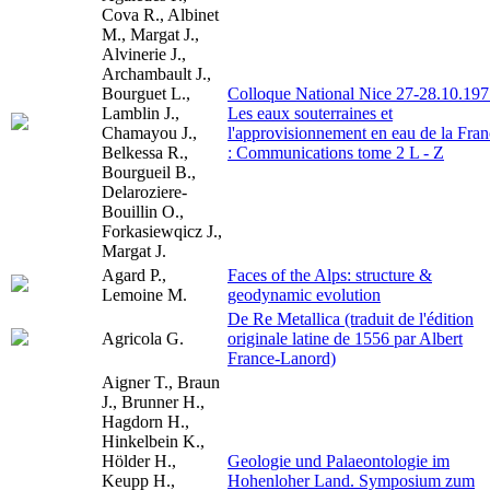
Cova R., Albinet
M., Margat J.,
Alvinerie J.,
Archambault J.,
Bourguet L.,
Colloque National Nice 27-28.10.197
Lamblin J.,
Les eaux souterraines et
Chamayou J.,
l'approvisionnement en eau de la Fra
Belkessa R.,
: Communications tome 2 L - Z
Bourgueil B.,
Delaroziere-
Bouillin O.,
Forkasiewqicz J.,
Margat J.
Agard P.,
Faces of the Alps: structure &
Lemoine M.
geodynamic evolution
De Re Metallica (traduit de l'édition
Agricola G.
originale latine de 1556 par Albert
France-Lanord)
Aigner T., Braun
J., Brunner H.,
Hagdorn H.,
Hinkelbein K.,
Hölder H.,
Geologie und Palaeontologie im
Keupp H.,
Hohenloher Land. Symposium zum