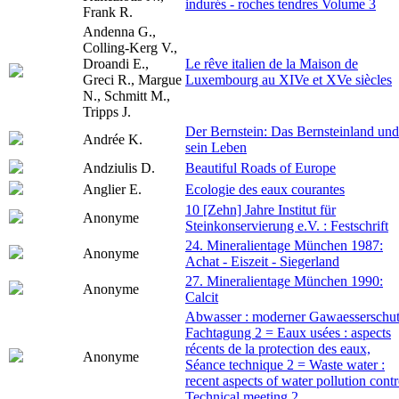
indurés - roches tendres Volume 3
Frank R.
Andenna G.,
Colling-Kerg V.,
Droandi E.,
Le rêve italien de la Maison de
Greci R., Margue
Luxembourg au XIVe et XVe siècles
N., Schmitt M.,
Tripps J.
Der Bernstein: Das Bernsteinland und
Andrée K.
sein Leben
Andziulis D.
Beautiful Roads of Europe
Anglier E.
Ecologie des eaux courantes
10 [Zehn] Jahre Institut für
Anonyme
Steinkonservierung e.V. : Festschrift
24. Mineralientage München 1987:
Anonyme
Achat - Eiszeit - Siegerland
27. Mineralientage München 1990:
Anonyme
Calcit
Abwasser : moderner Gawaesserschut
Fachtagung 2 = Eaux usées : aspects
récents de la protection des eaux,
Anonyme
Séance technique 2 = Waste water :
recent aspects of water pollution contr
Technical meeting 2