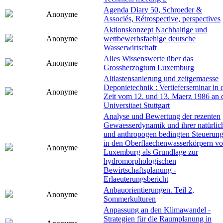
Agenda Diary 50, Schroeder &
Anonyme
Associés, Rétrospective, perspectives
Aktionskonzept Nachhaltige und
Anonyme
wettbewerbsfaehige deutsche
Wasserwirtschaft
Alles Wissenswerte über das
Anonyme
Grossherzogtum Luxemburg
Altlastensanierung und zeitgemaesse
Deponietechnik : Vertieferseminar in 
Anonyme
Zeit vom 12. und 13. Maerz 1986 an 
Universitaet Stuttgart
Analyse und Bewertung der rezenten
Gewaesserdynamik und ihrer natürlic
und anthropogen bedingten Steuerun
in den Oberflaechenwasserkörpern v
Anonyme
Luxemburg als Grundlage zur
hydromorphologischen
Bewirtschaftsplanung -
Erlaeuterungsbericht
Anbauorientierungen. Teil 2,
Anonyme
Sommerkulturen
Anpassung an den Klimawandel -
Strategien für die Raumplanung in