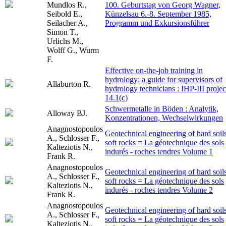
Mundlos R.,
100. Geburtstag von Georg Wagner,
Seibold E.,
Künzelsau 6.-8. September 1985,
Seilacher A.,
Programm und Exkursionsführer
Simon T.,
Urlichs M.,
Wolff G., Wurm
F.
Effective on-the-job training in
hydrology: a guide for supervisors of
Allaburton R.
hydrology technicians : IHP-III projec
14.1(c)
Schwermetalle in Böden : Analytik,
Alloway BJ.
Konzentrationen, Wechselwirkungen
Anagnostopoulos
Geotechnical engineering of hard soils
A., Schlosser F.,
soft rocks = La géotechnique des sols
Kalteziotis N.,
indurés - roches tendres Volume 1
Frank R.
Anagnostopoulos
Geotechnical engineering of hard soils
A., Schlosser F.,
soft rocks = La géotechnique des sols
Kalteziotis N.,
indurés - roches tendres Volume 2
Frank R.
Anagnostopoulos
Geotechnical engineering of hard soils
A., Schlosser F.,
soft rocks = La géotechnique des sols
Kalteziotis N.,