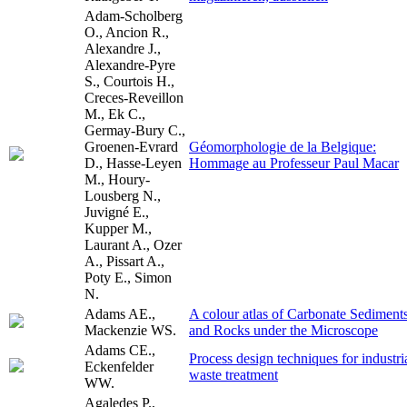
Adam-Scholberg
O., Ancion R.,
Alexandre J.,
Alexandre-Pyre
S., Courtois H.,
Creces-Reveillon
M., Ek C.,
Germay-Bury C.,
Groenen-Evrard
Géomorphologie de la Belgique:
D., Hasse-Leyen
Hommage au Professeur Paul Macar
M., Houry-
Lousberg N.,
Juvigné E.,
Kupper M.,
Laurant A., Ozer
A., Pissart A.,
Poty E., Simon
N.
Adams AE.,
A colour atlas of Carbonate Sediment
Mackenzie WS.
and Rocks under the Microscope
Adams CE.,
Process design techniques for industri
Eckenfelder
waste treatment
WW.
Agaledes P.,