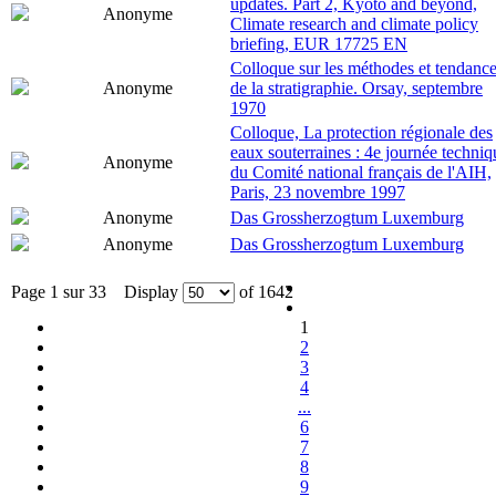
updates. Part 2, Kyoto and beyond,
Anonyme
Climate research and climate policy
briefing, EUR 17725 EN
Colloque sur les méthodes et tendanc
Anonyme
de la stratigraphie. Orsay, septembre
1970
Colloque, La protection régionale des
eaux souterraines : 4e journée techniq
Anonyme
du Comité national français de l'AIH,
Paris, 23 novembre 1997
Anonyme
Das Grossherzogtum Luxemburg
Anonyme
Das Grossherzogtum Luxemburg
Page 1 sur 33 Display
of 1642
1
2
3
4
...
6
7
8
9