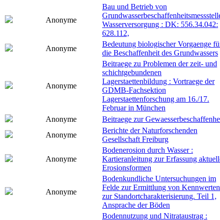
Bau und Betrieb von
Grundwasserbeschaffenheitsmessstell
Anonyme
Wasserversorgung : DK: 556.34.042:
628.112,
Bedeutung biologischer Vorgaenge fü
Anonyme
die Beschaffenheit des Grundwassers
Beitraege zu Problemen der zeit- und
schichtgebundenen
Lagerstaettenbildung : Vortraege der
Anonyme
GDMB-Fachsektion
Lagerstaettenforschung am 16./17.
Februar in München
Anonyme
Beitraege zur Gewaesserbeschaffenhe
Berichte der Naturforschenden
Anonyme
Gesellschaft Freiburg
Bodenerosion durch Wasser :
Anonyme
Kartieranleitung zur Erfassung aktuell
Erosionsformen
Bodenkundliche Untersuchungen im
Felde zur Ermittlung von Kennwerten
Anonyme
zur Standortcharakterisierung. Teil 1,
Ansprache der Böden
Bodennutzung und Nitrataustrag :