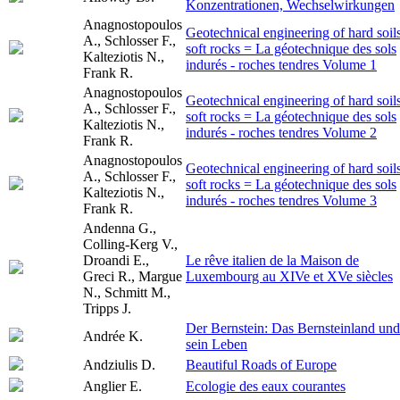
Konzentrationen, Wechselwirkungen
Anagnostopoulos
Geotechnical engineering of hard soils
A., Schlosser F.,
soft rocks = La géotechnique des sols
Kalteziotis N.,
indurés - roches tendres Volume 1
Frank R.
Anagnostopoulos
Geotechnical engineering of hard soils
A., Schlosser F.,
soft rocks = La géotechnique des sols
Kalteziotis N.,
indurés - roches tendres Volume 2
Frank R.
Anagnostopoulos
Geotechnical engineering of hard soils
A., Schlosser F.,
soft rocks = La géotechnique des sols
Kalteziotis N.,
indurés - roches tendres Volume 3
Frank R.
Andenna G.,
Colling-Kerg V.,
Droandi E.,
Le rêve italien de la Maison de
Greci R., Margue
Luxembourg au XIVe et XVe siècles
N., Schmitt M.,
Tripps J.
Der Bernstein: Das Bernsteinland und
Andrée K.
sein Leben
Andziulis D.
Beautiful Roads of Europe
Anglier E.
Ecologie des eaux courantes