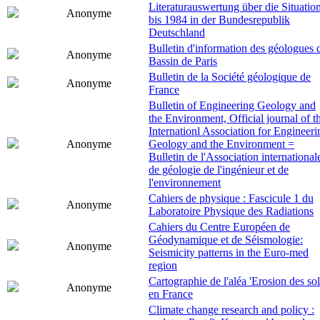
Literaturauswertung über die Situatio
Anonyme
bis 1984 in der Bundesrepublik
Deutschland
Bulletin d'information des géologues 
Anonyme
Bassin de Paris
Bulletin de la Société géologique de
Anonyme
France
Bulletin of Engineering Geology and
the Environment, Official journal of t
Internationl Association for Engineeri
Anonyme
Geology and the Environment =
Bulletin de l'Association international
de géologie de l'ingénieur et de
l'environnement
Cahiers de physique : Fascicule 1 du
Anonyme
Laboratoire Physique des Radiations
Cahiers du Centre Européen de
Géodynamique et de Séismologie:
Anonyme
Seismicity patterns in the Euro-med
region
Cartographie de l'aléa 'Erosion des sol
Anonyme
en France
Climate change research and policy :