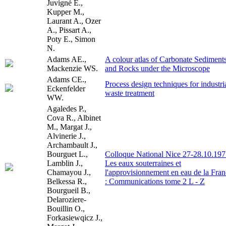
Juvigné E.,
Kupper M.,
Laurant A., Ozer
A., Pissart A.,
Poty E., Simon
N.
Adams AE.,
A colour atlas of Carbonate Sediment
Mackenzie WS.
and Rocks under the Microscope
Adams CE.,
Process design techniques for industri
Eckenfelder
waste treatment
WW.
Agaledes P.,
Cova R., Albinet
M., Margat J.,
Alvinerie J.,
Archambault J.,
Bourguet L.,
Colloque National Nice 27-28.10.197
Lamblin J.,
Les eaux souterraines et
Chamayou J.,
l'approvisionnement en eau de la Fra
Belkessa R.,
: Communications tome 2 L - Z
Bourgueil B.,
Delaroziere-
Bouillin O.,
Forkasiewqicz J.,