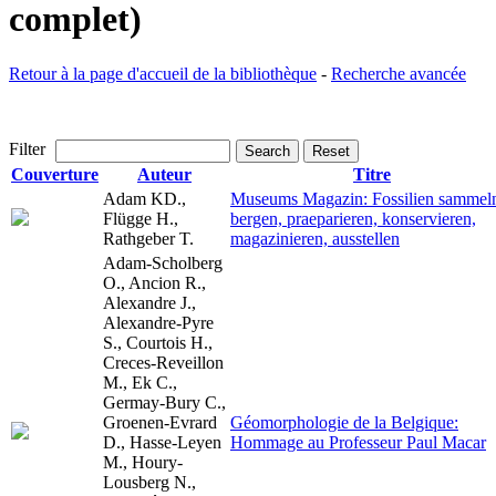
complet)
Retour à la page d'accueil de la bibliothèque
-
Recherche avancée
Filter
Search
Reset
Couverture
Auteur
Titre
Adam KD.,
Museums Magazin: Fossilien sammel
Flügge H.,
bergen, praeparieren, konservieren,
Rathgeber T.
magazinieren, ausstellen
Adam-Scholberg
O., Ancion R.,
Alexandre J.,
Alexandre-Pyre
S., Courtois H.,
Creces-Reveillon
M., Ek C.,
Germay-Bury C.,
Groenen-Evrard
Géomorphologie de la Belgique:
D., Hasse-Leyen
Hommage au Professeur Paul Macar
M., Houry-
Lousberg N.,