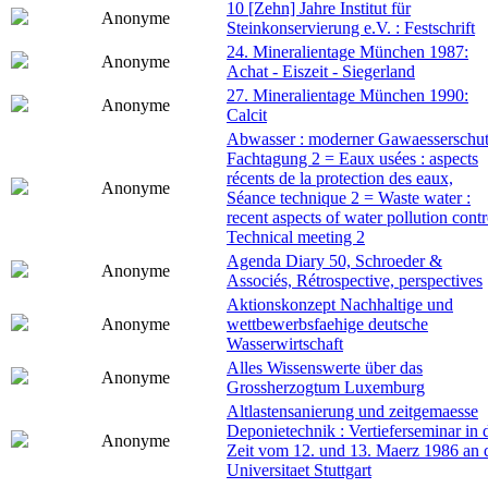
10 [Zehn] Jahre Institut für
Anonyme
Steinkonservierung e.V. : Festschrift
24. Mineralientage München 1987:
Anonyme
Achat - Eiszeit - Siegerland
27. Mineralientage München 1990:
Anonyme
Calcit
Abwasser : moderner Gawaesserschut
Fachtagung 2 = Eaux usées : aspects
récents de la protection des eaux,
Anonyme
Séance technique 2 = Waste water :
recent aspects of water pollution contr
Technical meeting 2
Agenda Diary 50, Schroeder &
Anonyme
Associés, Rétrospective, perspectives
Aktionskonzept Nachhaltige und
Anonyme
wettbewerbsfaehige deutsche
Wasserwirtschaft
Alles Wissenswerte über das
Anonyme
Grossherzogtum Luxemburg
Altlastensanierung und zeitgemaesse
Deponietechnik : Vertieferseminar in 
Anonyme
Zeit vom 12. und 13. Maerz 1986 an 
Universitaet Stuttgart