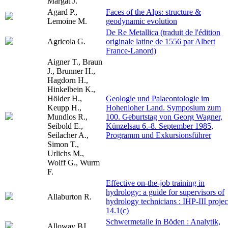
Margat J.
Agard P.,
Faces of the Alps: structure &
Lemoine M.
geodynamic evolution
De Re Metallica (traduit de l'édition
Agricola G.
originale latine de 1556 par Albert
France-Lanord)
Aigner T., Braun
J., Brunner H.,
Hagdorn H.,
Hinkelbein K.,
Hölder H.,
Geologie und Palaeontologie im
Keupp H.,
Hohenloher Land. Symposium zum
Mundlos R.,
100. Geburtstag von Georg Wagner,
Seibold E.,
Künzelsau 6.-8. September 1985,
Seilacher A.,
Programm und Exkursionsführer
Simon T.,
Urlichs M.,
Wolff G., Wurm
F.
Effective on-the-job training in
hydrology: a guide for supervisors of
Allaburton R.
hydrology technicians : IHP-III projec
14.1(c)
Schwermetalle in Böden : Analytik,
Alloway BJ.