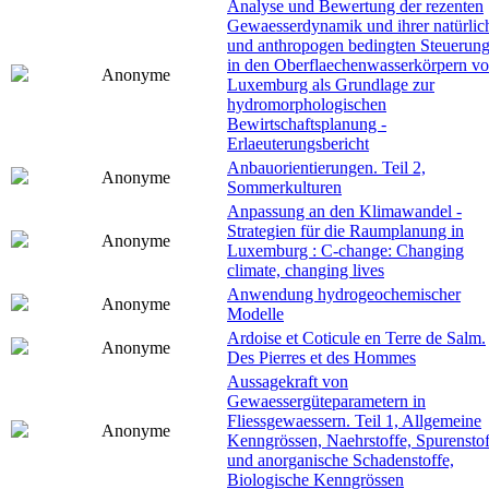
Analyse und Bewertung der rezenten
Gewaesserdynamik und ihrer natürlic
und anthropogen bedingten Steuerun
in den Oberflaechenwasserkörpern v
Anonyme
Luxemburg als Grundlage zur
hydromorphologischen
Bewirtschaftsplanung -
Erlaeuterungsbericht
Anbauorientierungen. Teil 2,
Anonyme
Sommerkulturen
Anpassung an den Klimawandel -
Strategien für die Raumplanung in
Anonyme
Luxemburg : C-change: Changing
climate, changing lives
Anwendung hydrogeochemischer
Anonyme
Modelle
Ardoise et Coticule en Terre de Salm.
Anonyme
Des Pierres et des Hommes
Aussagekraft von
Gewaessergüteparametern in
Fliessgewaessern. Teil 1, Allgemeine
Anonyme
Kenngrössen, Naehrstoffe, Spurenstof
und anorganische Schadenstoffe,
Biologische Kenngrössen